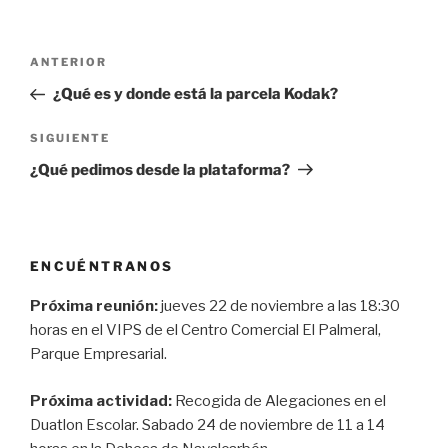
Navegación
Entrada
ANTERIOR
de
anterior:
¿Qué es y donde está la parcela Kodak?
entradas
Siguiente
SIGUIENTE
entrada
¿Qué pedimos desde la plataforma?
ENCUÉNTRANOS
Próxima reunión:
jueves 22 de noviembre a las 18:30
horas en el VIPS de el Centro Comercial El Palmeral,
Parque Empresarial.
Próxima actividad:
Recogida de Alegaciones en el
Duatlon Escolar. Sabado 24 de noviembre de 11 a 14