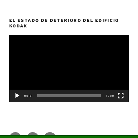
EL ESTADO DE DETERIORO DEL EDIFICIO
KODAK
Reproductor
de
vídeo
00:00
17:00
Facebook
Twitter
Correo